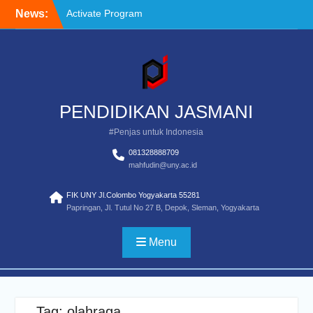
Activate Program
Skip
News:
Definisi Penilaian Untuk
to
Pendidikan Jasmasi
content
Standar Pendidikan Guru
Pendidikan Jasmani
Pemula
PENDIDIKAN JASMANI
#Penjas untuk Indonesia
081328888709
mahfudin@uny.ac.id
FIK UNY Jl.Colombo Yogyakarta 55281
Papringan, Jl. Tutul No 27 B, Depok, Sleman, Yogyakarta
Menu
Tag:
olahraga