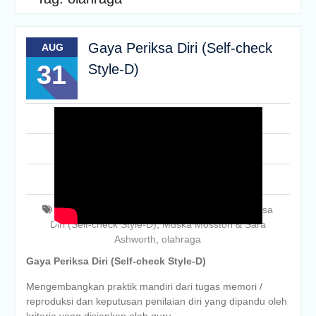
Gaya Periksa Diri (Self-check
AUG
31
Style-D)
pendidikanjasmani
Leave a comment
Uncategorised
gaya mengajar
,
Gaya Periksa Diri
,
Gaya Periksa
Diri (Self-check Style-D)
,
Muska Mosston & Sara
Ashworth
,
olahraga
Gaya Periksa Diri (Self-check Style-D)
Mengembangkan praktik mandiri dari tugas memori /
reproduksi dan keputusan penilaian diri yang dipandu oleh