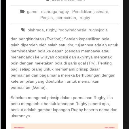
game
,
olahraga rugby
,
Pendidikan jasmani
,
Penjas
,
permainan
,
rugby
olahraga
,
rugby
,
rugbyindonesia
,
rugbyjogja
dan penghindaran (Evation); Setelah kepemilikan bola
telah diperoleh oleh salah satu tim, tujuannya adalah untuk
memindahkan bola ke depan (dengan membawa atau
menendang) ke wilayah oposisi dan akhirnya mencetak
poin dengan meletakan bola di garis goal (Try). Penting
bagi setiap orang untuk memahami prinsip dasar
permainan dan bagaimana mereka berhubungan dengan
keterampilan yang dibutuhkan untuk memainkan
permainan (Game).
Sebelum mengenal prinsip dalam permainan Rugby kita
perlu mengetahui bentuk lapangan Rugby seperti apa,
berikut adalah gambar lapangan Rugby beserta nama dan
ukurannya.