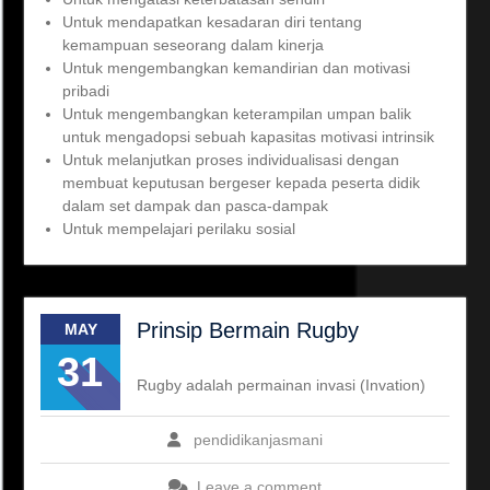
Untuk mendapatkan kesadaran diri tentang
kemampuan seseorang dalam kinerja
Untuk mengembangkan kemandirian dan motivasi
pribadi
Untuk mengembangkan keterampilan umpan balik
untuk mengadopsi sebuah kapasitas motivasi intrinsik
Untuk melanjutkan proses individualisasi dengan
membuat keputusan bergeser kepada peserta didik
dalam set dampak dan pasca-dampak
Untuk mempelajari perilaku sosial
Prinsip Bermain Rugby
MAY
31
Rugby adalah permainan invasi (Invation)
pendidikanjasmani
Leave a comment