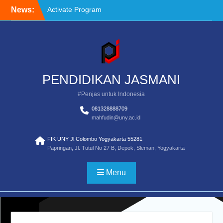
Skip
News:
Activate Program
to
Definisi Penilaian Untuk
content
Pendidikan Jasmasi
Standar Pendidikan Guru
Pendidikan Jasmani
Pemula
PENDIDIKAN JASMANI
#Penjas untuk Indonesia
081328888709
mahfudin@uny.ac.id
FIK UNY Jl.Colombo Yogyakarta 55281
Papringan, Jl. Tutul No 27 B, Depok, Sleman, Yogyakarta
Menu