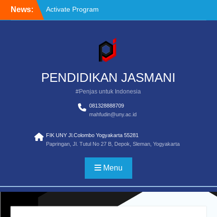
Skip
News:
Activate Program
to
Definisi Penilaian Untuk
content
Pendidikan Jasmasi
Standar Pendidikan Guru
Pendidikan Jasmani
Pemula
PENDIDIKAN JASMANI
#Penjas untuk Indonesia
081328888709
mahfudin@uny.ac.id
FIK UNY Jl.Colombo Yogyakarta 55281
Papringan, Jl. Tutul No 27 B, Depok, Sleman, Yogyakarta
Menu