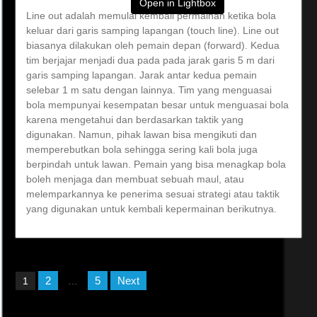
Open in Lightbox
Line out adalah memulai kembali permainan ketika bola
keluar dari garis samping lapangan (touch line). Line out
biasanya dilakukan oleh pemain depan (forward). Kedua
tim berjajar menjadi dua pada pada jarak garis 5 m dari
garis samping lapangan. Jarak antar kedua pemain
selebar 1 m satu dengan lainnya. Tim yang menguasai
bola mempunyai kesempatan besar untuk menguasai bola
karena mengetahui dan berdasarkan taktik yang
digunakan. Namun, pihak lawan bisa mengikuti dan
memperebutkan bola sehingga sering kali bola juga
berpindah untuk lawan. Pemain yang bisa menagkap bola
boleh menjaga dan membuat sebuah maul, atau
melemparkannya ke penerima sesuai strategi atau taktik
yang digunakan untuk kembali kepermainan berikutnya.
Posts
2
5
Next
1
…
pagination