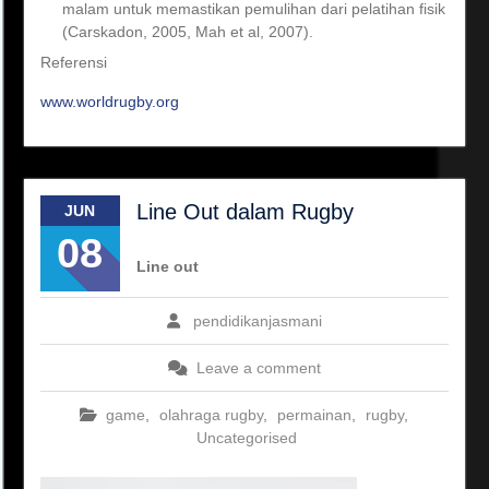
malam untuk memastikan pemulihan dari pelatihan fisik
(Carskadon, 2005, Mah et al, 2007).
Referensi
www.worldrugby.org
Line Out dalam Rugby
JUN
08
Line out
pendidikanjasmani
Leave a comment
game
,
olahraga rugby
,
permainan
,
rugby
,
Uncategorised