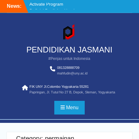
Skip
News:
Definisi Penilaian Untuk
to
Pendidikan Jasmasi
content
Standar Pendidikan Guru
Pendidikan Jasmani
Pemula
Activate Program
PENDIDIKAN JASMANI
#Penjas untuk Indonesia
081328888709
mahfudin@uny.ac.id
FIK UNY Jl.Colombo Yogyakarta 55281
Papringan, Jl. Tutul No 27 B, Depok, Sleman, Yogyakarta
Menu
Category:
permainan