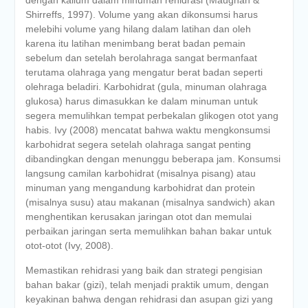
dengan kalium dalam minuman rehidrasi (Maughan &
Shirreffs, 1997). Volume yang akan dikonsumsi harus
melebihi volume yang hilang dalam latihan dan oleh
karena itu latihan menimbang berat badan pemain
sebelum dan setelah berolahraga sangat bermanfaat
terutama olahraga yang mengatur berat badan seperti
olehraga beladiri. Karbohidrat (gula, minuman olahraga
glukosa) harus dimasukkan ke dalam minuman untuk
segera memulihkan tempat perbekalan glikogen otot yang
habis. Ivy (2008) mencatat bahwa waktu mengkonsumsi
karbohidrat segera setelah olahraga sangat penting
dibandingkan dengan menunggu beberapa jam. Konsumsi
langsung camilan karbohidrat (misalnya pisang) atau
minuman yang mengandung karbohidrat dan protein
(misalnya susu) atau makanan (misalnya sandwich) akan
menghentikan kerusakan jaringan otot dan memulai
perbaikan jaringan serta memulihkan bahan bakar untuk
otot-otot (Ivy, 2008).
Memastikan rehidrasi yang baik dan strategi pengisian
bahan bakar (gizi), telah menjadi praktik umum, dengan
keyakinan bahwa dengan rehidrasi dan asupan gizi yang