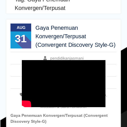
Konvergen/Terpusat
Gaya Penemuan
AUG
31
Konvergen/Terpusat
(Convergent Discovery Style-G)
pendidikanjasmani
Leave a comment
Uncategorised
gaya mengajar
,
Gaya Penemuan Konvergen
,
Gaya Penemuan Konvergen/Terpusat
,
Muska
Mosston & Sara Ashworth
Gaya Penemuan Konvergen/Terpusat (Convergent
Discovery Style-G)