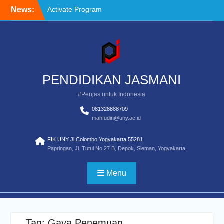
Skip
News:
Activate Program
to
Definisi Penilaian Untuk
content
Pendidikan Jasmasi
Standar Pendidikan Guru
Pendidikan Jasmani
Pemula
PENDIDIKAN JASMANI
#Penjas untuk Indonesia
081328888709
mahfudin@uny.ac.id
FIK UNY Jl.Colombo Yogyakarta 55281
Papringan, Jl. Tutul No 27 B, Depok, Sleman, Yogyakarta
Menu
Tag:
Gaya Penemuan