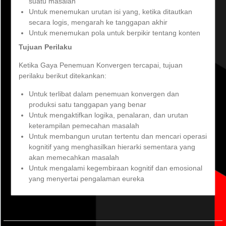
suatu masalah
Untuk menemukan urutan isi yang, ketika ditautkan
secara logis, mengarah ke tanggapan akhir
Untuk menemukan pola untuk berpikir tentang konten
Tujuan Perilaku
Ketika Gaya Penemuan Konvergen tercapai, tujuan
perilaku berikut ditekankan:
Untuk terlibat dalam penemuan konvergen dan
produksi satu tanggapan yang benar
Untuk mengaktifkan logika, penalaran, dan urutan
keterampilan pemecahan masalah
Untuk membangun urutan tertentu dan mencari operasi
kognitif yang menghasilkan hierarki sementara yang
akan memecahkan masalah
Untuk mengalami kegembiraan kognitif dan emosional
yang menyertai pengalaman eureka