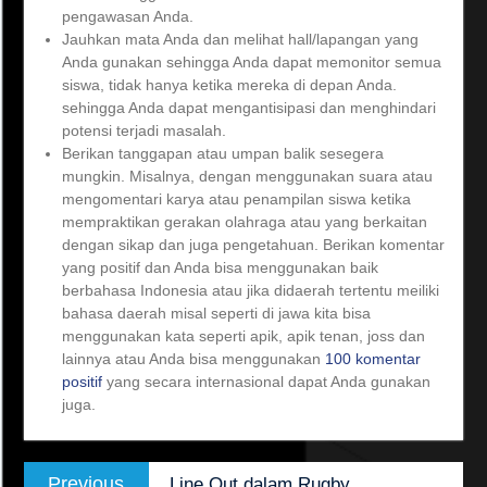
pengawasan Anda.
Jauhkan mata Anda dan melihat hall/lapangan yang
Anda gunakan sehingga Anda dapat memonitor semua
siswa, tidak hanya ketika mereka di depan Anda.
sehingga Anda dapat mengantisipasi dan menghindari
potensi terjadi masalah.
Berikan tanggapan atau umpan balik sesegera
mungkin. Misalnya, dengan menggunakan suara atau
mengomentari karya atau penampilan siswa ketika
mempraktikan gerakan olahraga atau yang berkaitan
dengan sikap dan juga pengetahuan. Berikan komentar
yang positif dan Anda bisa menggunakan baik
berbahasa Indonesia atau jika didaerah tertentu meiliki
bahasa daerah misal seperti di jawa kita bisa
menggunakan kata seperti apik, apik tenan, joss dan
lainnya atau Anda bisa menggunakan
100 komentar
positif
yang secara internasional dapat Anda gunakan
juga.
Post
Previous
Previous
Line Out dalam Rugby