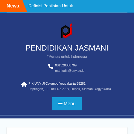
Skip
News:
Definisi Penilaian Untuk
to
Pendidikan Jasmasi
content
Standar Pendidikan Guru
Pendidikan Jasmani
Pemula
Activate Program
PENDIDIKAN JASMANI
#Penjas untuk Indonesia
081328888709
mahfudin@uny.ac.id
FIK UNY Jl.Colombo Yogyakarta 55281
Papringan, Jl. Tutul No 27 B, Depok, Sleman, Yogyakarta
Menu